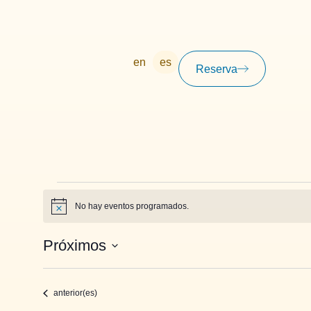
en
es
Reserva
No hay eventos programados.
Aviso
Próximos
Selecciona
la
fecha.
Eventos
anterior(es)