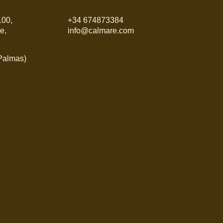
100,
+34 674873384
e,
info@calmare.com
 Palmas)