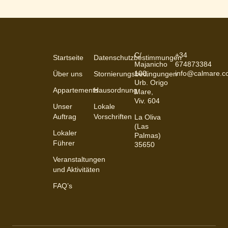
C/
+34
Startseite
Datenschutzbestimmungen
Majanicho
674873384
100,
info@calmare.
Über uns
Stornierungsbedingungen
Urb. Origo
Appartements
Hausordnung
Mare,
Viv. 604
Unser
Lokale
Auftrag
Vorschriften
La Oliva
(Las
Lokaler
Palmas)
Führer
35650
Veranstaltungen
und Aktivitäten
FAQ’s