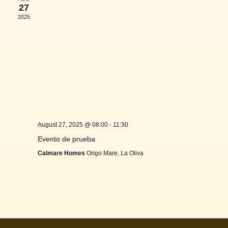
vistas
27
de
2025
Eventos
August 27, 2025 @ 08:00
-
11:30
Evento de prueba
Calmare Homes
Origo Mare, La Oliva