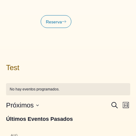
Reserva
Test
No hay eventos programados.
Navegac
Nave
Próximos
Buscar
Lista
de
de
Selecciona
vista
la
Últimos Eventos Pasados
búsqued
fecha.
de
Even
y
AUG