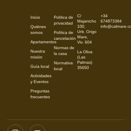
C/
+34
Inicio
Política de
Majanicho
674873384
privacidad
100,
info@calmare.
Quiénes
Urb. Origo
somos
Política de
Mare,
cancelación
Apartamentos
Viv. 604
Normas de
Nuestra
La Oliva
la casa
(Las
misión
Palmas)
Normativa
Guía local
35650
local
Actividades
y Eventos
Preguntas
frecuentes