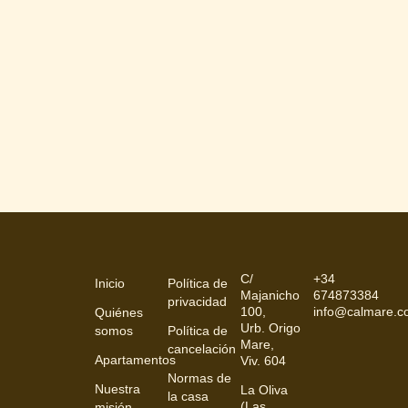
C/
+34
Inicio
Política de
Majanicho
674873384
privacidad
100,
info@calmare.
Quiénes
Urb. Origo
somos
Política de
Mare,
cancelación
Apartamentos
Viv. 604
Normas de
Nuestra
La Oliva
la casa
(Las
misión