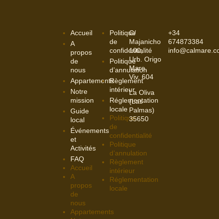
Accueil
Politique
C/
+34
de
Majanicho
674873384
A
confidentialité
100,
info@calmare.
propos
Urb. Origo
de
Politique
Mare,
nous
d’annulation
Viv. 604
Appartements
Règlement
intérieur
Notre
La Oliva
mission
Réglementation
(Las
locale
Palmas)
Guide
Politique
35650
local
de
Événements
confidentialité
et
Politique
Activités
d’annulation
FAQ
Règlement
Accueil
intérieur
A
Réglementation
propos
locale
de
nous
Appartements