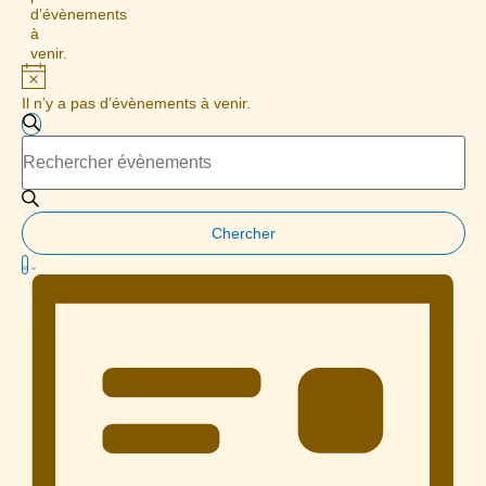
d’évènements
à
venir.
Notice
Il n’y a pas d’évènements à venir.
Recherche
Recherche
Saisir
et
mot-
clé.
navigation
Rechercher
Évènements
de
par
mot-
Chercher
vues
clé.
Navigation
Liste
Évènements
de
vues
Évènement