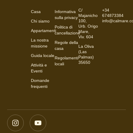
C/
+34
Casa
Informativa
Majanicho
674873384
sulla privacy
100,
info@calmare.
Chi siamo
Urb. Origo
Politica di
Appartamenti
Mare,
cancellazione
Viv. 604
La nostra
Regole della
missione
La Oliva
casa
(Las
Guida locale
Palmas)
Regolamenti
35650
locali
Attività e
Eventi
Domande
frequenti