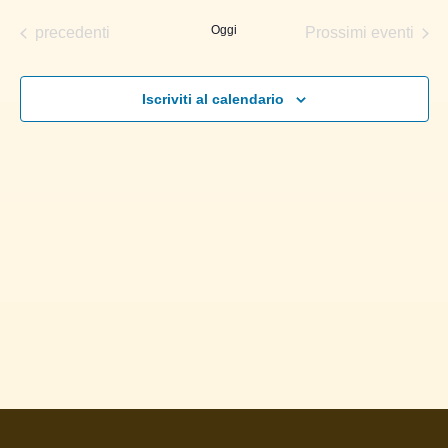
la
e
data.
Eventi
Oggi
precedenti
Prossimi eventi
viste
Navigaz
Iscriviti al calendario