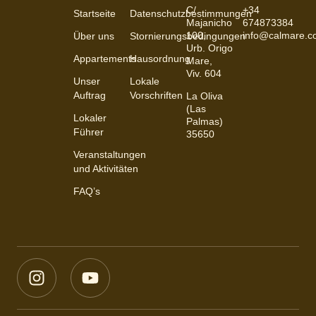
C/
+34
Startseite
Datenschutzbestimmungen
Majanicho
674873384
100,
info@calmare.
Über uns
Stornierungsbedingungen
Urb. Origo
Appartements
Hausordnung
Mare,
Viv. 604
Unser
Lokale
Auftrag
Vorschriften
La Oliva
(Las
Lokaler
Palmas)
Führer
35650
Veranstaltungen
und Aktivitäten
FAQ’s