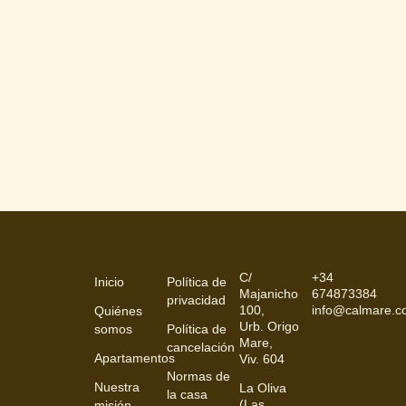
C/
+34
Inicio
Política de
Majanicho
674873384
privacidad
100,
info@calmare.
Quiénes
Urb. Origo
somos
Política de
Mare,
cancelación
Apartamentos
Viv. 604
Normas de
Nuestra
La Oliva
la casa
(Las
misión