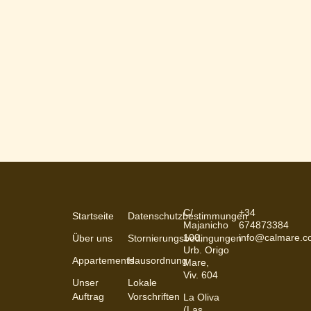
C/
+34
Startseite
Datenschutzbestimmungen
Majanicho
674873384
100,
info@calmare.
Über uns
Stornierungsbedingungen
Urb. Origo
Appartements
Hausordnung
Mare,
Viv. 604
Unser
Lokale
Auftrag
Vorschriften
La Oliva
(Las