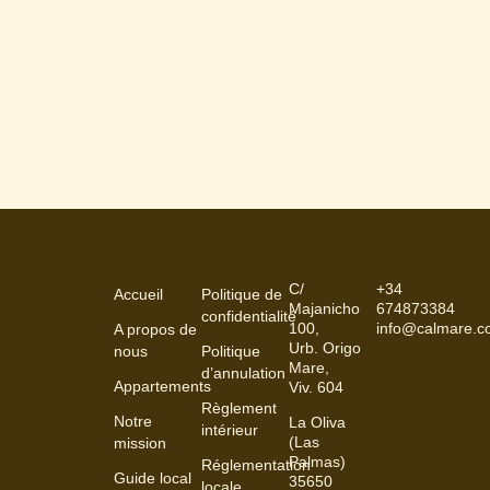
C/
+34
Accueil
Politique de
Majanicho
674873384
confidentialité
100,
info@calmare.
A propos de
Urb. Origo
nous
Politique
Mare,
d’annulation
Appartements
Viv. 604
Règlement
Notre
La Oliva
intérieur
(Las
mission
Palmas)
Réglementation
Guide local
35650
locale