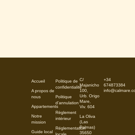
C/
+34
Accueil
Politique de
Majanicho
674873384
confidentialité
100,
info@calmare.
A propos de
Urb. Origo
nous
Politique
Mare,
d’annulation
Appartements
Viv. 604
Règlement
Notre
La Oliva
intérieur
(Las
mission
Palmas)
Réglementation
Guide local
35650
locale