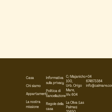
C/ Majanicho
+34
Casa
Informativa
100,
674873384
sulla privacy
Urb. Origo
info@calmare.c
Chi siamo
Mare,
Politica di
Appartamenti
Viv. 604
cancellazione
La nostra
La Oliva (Las
Regole della
missione
Palmas)
casa
35650